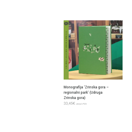
Monografija ‘Zrinska gora –
regionalni park’ (Udruga
Zrinska gora)
33,45
€
uključ.PDV
DODAJ U KOŠARICU