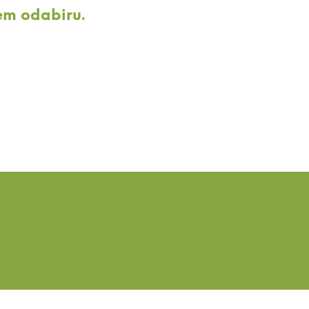
a
em odabiru.