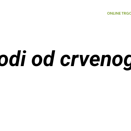
ONLINE TRG
odi od crvenog