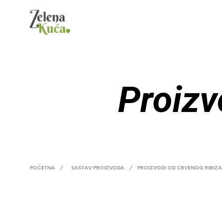
Proizv
POČETNA
/
SASTAV PROIZVODA
/
PROIZVODI OD CRVENOG RIBIZA