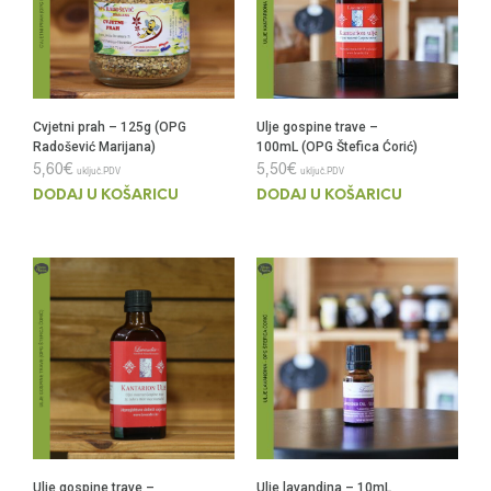
Cvjetni prah – 125g (OPG
Ulje gospine trave –
Radošević Marijana)
100mL (OPG Štefica Ćorić)
5,60
€
5,50
€
uključ.PDV
uključ.PDV
DODAJ U KOŠARICU
DODAJ U KOŠARICU
Ulje gospine trave –
Ulje lavandina – 10mL