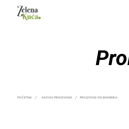
Pro
POČETNA
/
SASTAV PROIZVODA
/
PROIZVODI OD ĐUMBIRA