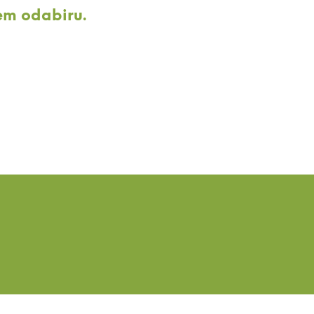
a
em odabiru.