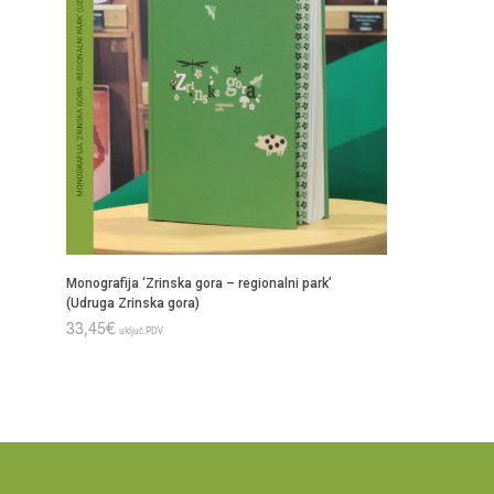
Monografija ‘Zrinska gora – regionalni park’
(Udruga Zrinska gora)
33,45
€
uključ.PDV
DODAJ U KOŠARICU