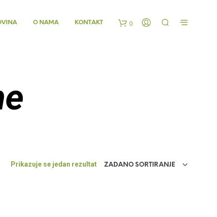
OVINA
O NAMA
KONTAKT
0
K
o
ne
š
a
r
Prikazuje se jedan rezultat
ZADANO SORTIRANJE
i
c