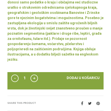
donosi samo podatke o kraju i običajima već studiozne
uratko o strukovnim odrednicama cjelokupnoga kraja,
geografskim i geološkim osobinama Banovine i Zrinske
gore te njezinim bogatstvima i mogućnostima. Posebno je
zastupljena ekologija u smislu zaštite ugroženih biljnih
vrsta, dok je životinjski svijet znanstveno proučen u manje
poznatim segmentima (paklare i druge ribe, leptiri, građa
za ornitofaunu, tulare itd.). Pridaje se pozornost
gospodarenju šumama, voćarstvu, pčelarstvu i
poljoprivredi na zaštićenim područjima. Knjiga obiluje
ilustracijama, a u dodatku bilježi sažetke na engleskom
jeziku.
DODAJ U KOŠARICU
SHARE THIS PRODUCT