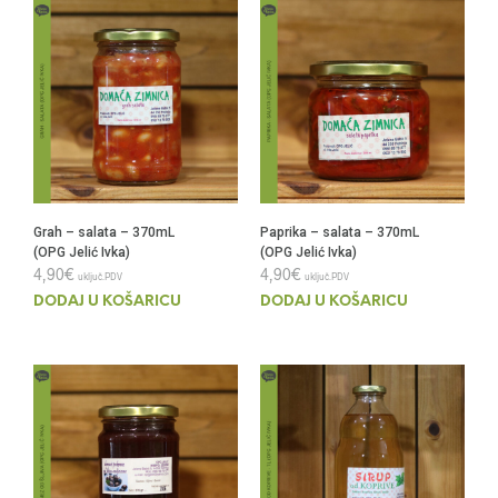
Grah – salata – 370mL
Paprika – salata – 370mL
(OPG Jelić Ivka)
(OPG Jelić Ivka)
4,90
€
4,90
€
uključ.PDV
uključ.PDV
DODAJ U KOŠARICU
DODAJ U KOŠARICU