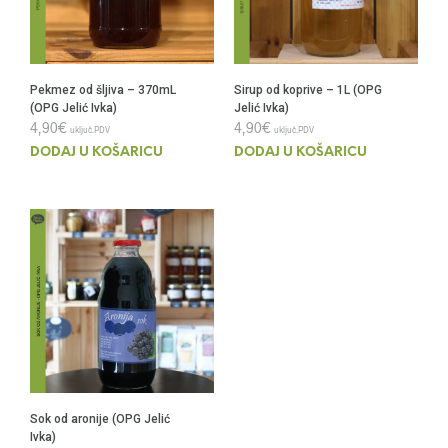
Pekmez od šljiva – 370mL
Sirup od koprive – 1L (OPG
(OPG Jelić Ivka)
Jelić Ivka)
4,90
€
4,90
€
uključ.PDV
uključ.PDV
DODAJ U KOŠARICU
DODAJ U KOŠARICU
Sok od aronije (OPG Jelić
Ivka)