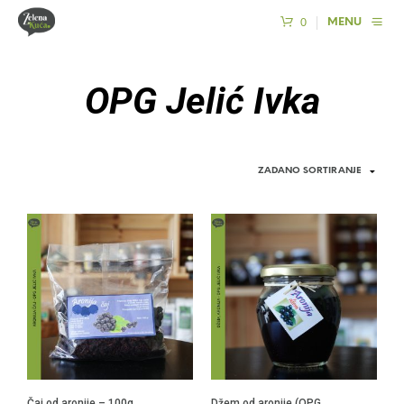
0
MENU
OPG Jelić Ivka
Čaj od aronije – 100g
Džem od aronije (OPG