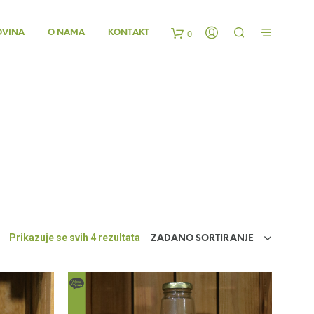
OVINA
O NAMA
KONTAKT
0
K
o
š
a
r
Prikazuje se svih 4 rezultata
ZADANO SORTIRANJE
i
c