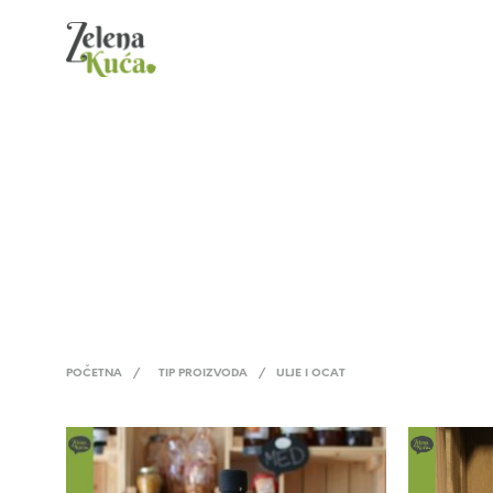
POČETNA
/
TIP PROIZVODA
/
ULJE I OCAT