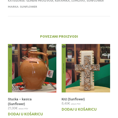
KATEGORIJE:
GLINENI PROIZVODI
,
KERAMIKA
,
LOMLJIVO
,
SUNFLOWER
MARKA:
SUNFLOWER
POVEZANI PROIZVODI
Stucka – kasica
Križ (Sunflower)
8,40
€
(Sunflower)
uključ.PDV
21,00
€
uključ.PDV
DODAJ U KOŠARICU
DODAJ U KOŠARICU