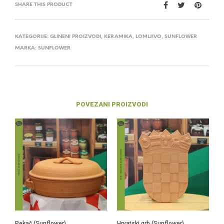
SHARE THIS PRODUCT
KATEGORIJE:
GLINENI PROIZVODI
,
KERAMIKA
,
LOMLJIVO
,
SUNFLOWER
MARKA:
SUNFLOWER
POVEZANI PROIZVODI
Pekač (Sunflower)
Hrvatski grb (Sunflower)