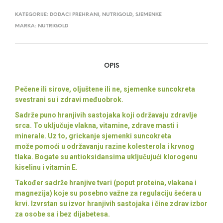
KATEGORIJE:
DODACI PREHRANI
,
NUTRIGOLD
,
SJEMENKE
MARKA:
NUTRIGOLD
OPIS
Pečene ili sirove, oljuštene ili ne, sjemenke suncokreta
svestrani su i zdravi međuobrok.
Sadrže puno hranjivih sastojaka koji održavaju zdravlje
srca. To uključuje vlakna, vitamine, zdrave masti i
minerale. Uz to, grickanje sjemenki suncokreta
može pomoći u održavanju razine kolesterola i krvnog
tlaka. Bogate su antioksidansima uključujući klorogenu
kiselinu i vitamin E.
Također sadrže hranjive tvari (poput proteina, vlakana i
magnezija) koje su posebno važne za regulaciju šećera u
krvi. Izvrstan su izvor hranjivih sastojaka i čine zdrav izbor
za osobe sa i bez dijabetesa.