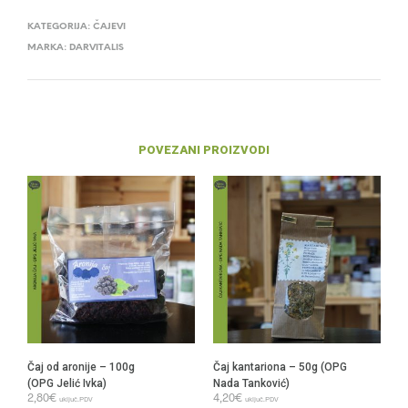
KATEGORIJA:
ČAJEVI
MARKA:
DARVITALIS
POVEZANI PROIZVODI
Čaj od aronije – 100g
Čaj kantariona – 50g (OPG
(OPG Jelić Ivka)
Nada Tanković)
2,80
€
4,20
€
uključ.PDV
uključ.PDV