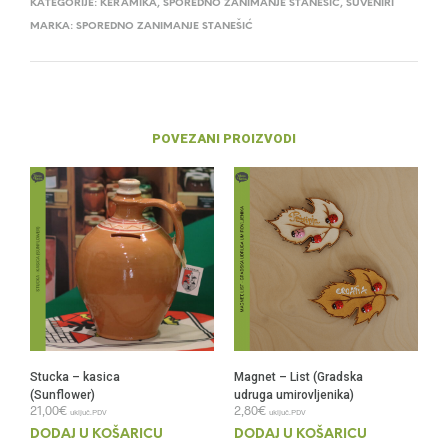
KATEGORIJE:
KERAMIKA
,
SPOREDNO ZANIMANJE STANEŠIĆ
,
SUVENIRI
MARKA:
SPOREDNO ZANIMANJE STANEŠIĆ
POVEZANI PROIZVODI
Stucka – kasica
Magnet – List (Gradska
(Sunflower)
udruga umirovljenika)
21,00
€
2,80
€
uključ.PDV
uključ.PDV
DODAJ U KOŠARICU
DODAJ U KOŠARICU