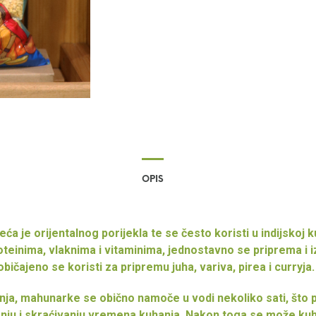
OPIS
eća je orijentalnog porijekla te se često koristi u indijskoj ku
oteinima, vlaknima i vitaminima, jednostavno se priprema i 
bičajeno se koristi za pripremu juha, variva, pirea i curryja.
anja, mahunarke se obično namoče u vodi nekoliko sati, što
ju i skraćivanju vremena kuhanja. Nakon toga se može kuh