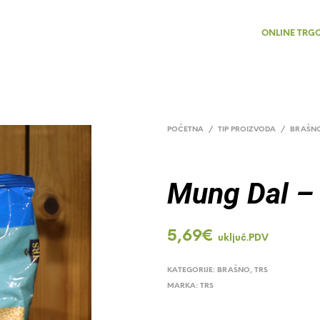
ONLINE TRG
POČETNA
/
TIP PROIZVODA
/
BRAŠN
Mung Dal –
5,69
€
uključ.PDV
KATEGORIJE:
BRAŠNO
,
TRS
MARKA:
TRS