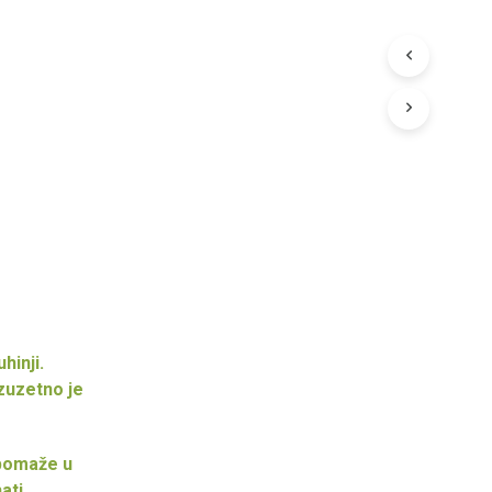
a
hinji.
izuzetno je
 pomaže u
ati