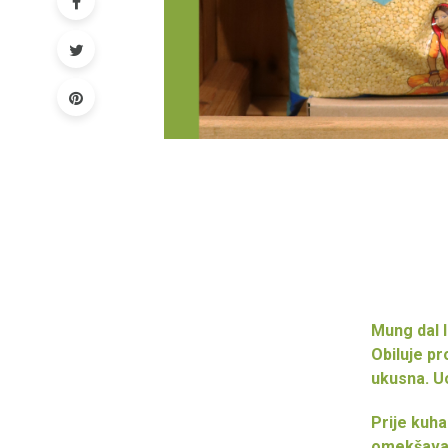
Mung dal l
Obiluje pr
ukusna. Uo
Prije kuh
omekšavan