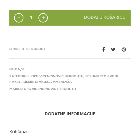
do
6,72€
DODAJ U KOŠARICU
SHARE THIS PRODUCT
SKU:
N/A
KATEGORIJE:
OPG VICENCINOVIĆ HERGOUTH
,
PČELINJI PROIZVODI
,
RAKIJE I LIKERI
,
STAKLENA AMBALAŽA
MARKA:
OPG VICENCINOVIĆ HERGOUTH
DODATNE INFORMACIJE
Količina