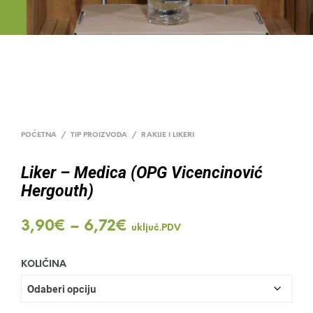
POČETNA
/
TIP PROIZVODA
/
RAKIJE I LIKERI
Liker – Medica (OPG Vicencinović
Hergouth)
Raspon
3,90
€
–
6,72
€
uključ.PDV
cijena:
KOLIČINA
od
3,90€