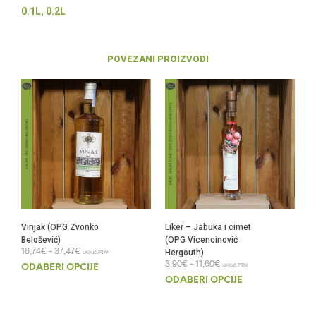
0.1L, 0.2L
POVEZANI PROIZVODI
Vinjak (OPG Zvonko
Liker – Jabuka i cimet
Belošević)
(OPG Vicencinović
Raspon
18,74
€
–
37,47
€
Hergouth)
uključ.PDV
cijena:
Raspon
3,90
€
–
11,60
€
Ovaj
uključ.PDV
ODABERI OPCIJE
od
cijena:
Ovaj
proizvod
18,74€
ODABERI OPCIJE
od
do
proi
3,90€
ima
37,47€
do
ima
više