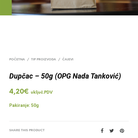
POČETNA
/
TIP PROIZVODA
/
ČAJEVI
Dupčac – 50g (OPG Nada Tanković)
4,20
€
uključ.PDV
Pakiranje: 50g
SHARE THIS PRODUCT