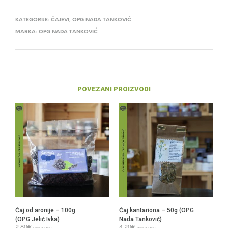
KATEGORIJE:
ČAJEVI
,
OPG NADA TANKOVIĆ
MARKA:
OPG NADA TANKOVIĆ
POVEZANI PROIZVODI
Čaj od aronije – 100g
Čaj kantariona – 50g (OPG
(OPG Jelić Ivka)
Nada Tanković)
2,80
€
4,20
€