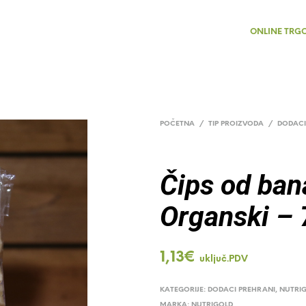
ONLINE TRG
POČETNA
/
TIP PROIZVODA
/
DODACI
Čips od ban
Organski – 
1,13
€
uključ.PDV
KATEGORIJE:
DODACI PREHRANI
,
NUTRI
MARKA:
NUTRIGOLD