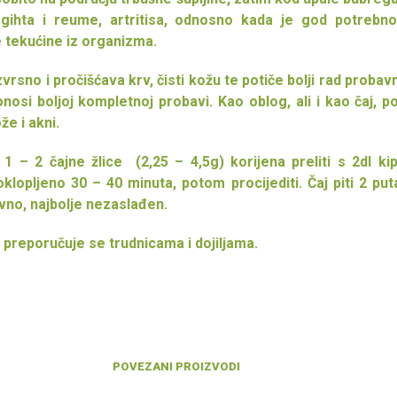
, gihta i reume, artritisa, odnosno kada je god potrebn
e tekućine iz organizma.
izvrsno i pročišćava krv, čisti kožu te potiče bolji rad probavn
onosi boljoj kompletnoj probavi. Kao oblog, ali i kao čaj, 
že i akni.
 1 – 2 čajne žlice (2,25 – 4,5g) korijena preliti s 2dl ki
oklopljeno 30 – 40 minuta, potom procijediti. Čaj piti 2 pu
vno, najbolje nezaslađen.
 preporučuje se trudnicama i dojiljama.
POVEZANI PROIZVODI