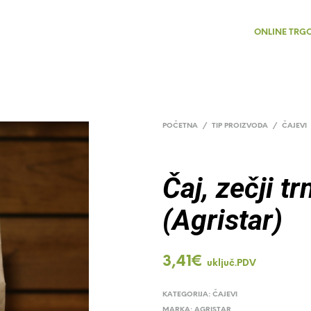
ONLINE TRG
POČETNA
/
TIP PROIZVODA
/
ČAJEVI
Čaj, zečji t
(Agristar)
3,41
€
uključ.PDV
KATEGORIJA:
ČAJEVI
MARKA:
AGRISTAR