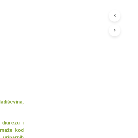
a
ladiševina,
 diurezu i
Pomaže kod
, urinarnih