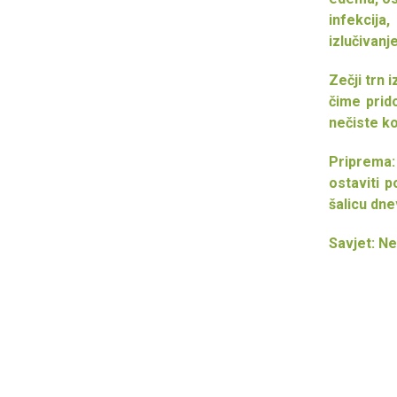
infekcija
izlučivanj
Zečji trn 
čime prid
nečiste ko
Priprema:
ostaviti p
šalicu dne
Savjet: Ne