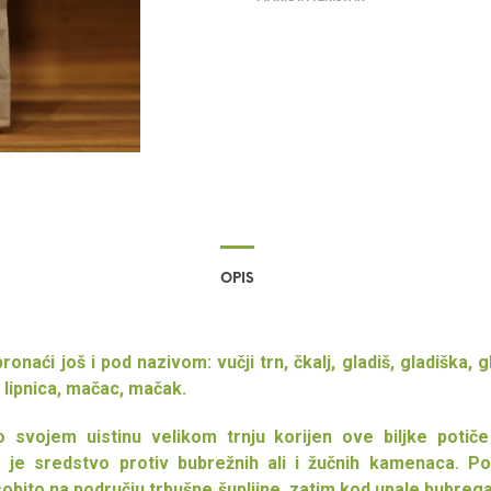
OPIS
onaći još i pod nazivom: vučji trn, čkalj, gladiš, gladiška, g
 lipnica, mačac, mačak.
 svojem uistinu velikom trnju korijen ove biljke potiče
o je sredstvo protiv bubrežnih ali i žučnih kamenaca. 
bito na području trbušne šupljine, zatim kod upale bubrega