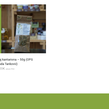
aj kantariona – 50g (OPG
ada Tanković)
,20
€
uključ.PDV
ODAJ U KOŠARICU