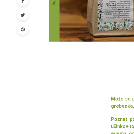
Može se pr
grebenka,
Poznat po
učinkovit
edema, oso