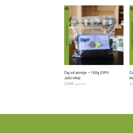
Čaj od aronije – 100g (OPG
Č
Jelić Ivka)
N
2,80
€
4
uključ.PDV
DODAJ U KOŠARICU
D