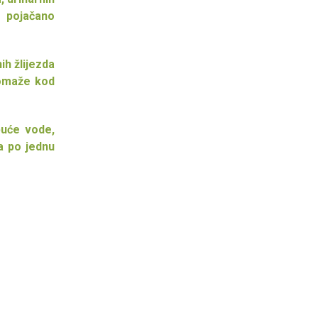
o pojačano
ih žlijezda
pomaže kod
puće vode,
ta po jednu