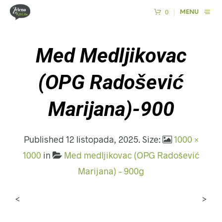
0
MENU
Med Medljikovac
(OPG Radošević
Marijana)-900
Published
12 listopada, 2025
. Size:
1000 ×
1000
in
Med medljikovac (OPG Radošević
Marijana) – 900g
<
>